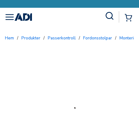
Site Search
{0
menu
Hem
/
Produkter
/
Passerkontroll
/
Fordonsstolpar
/
Monterin