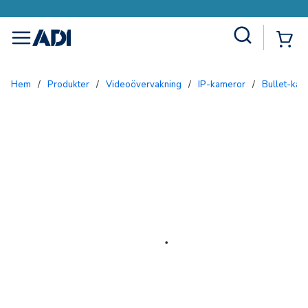
Site Search
{0
menu
Hem
/
Produkter
/
Videoövervakning
/
IP-kameror
/
Bullet-ka