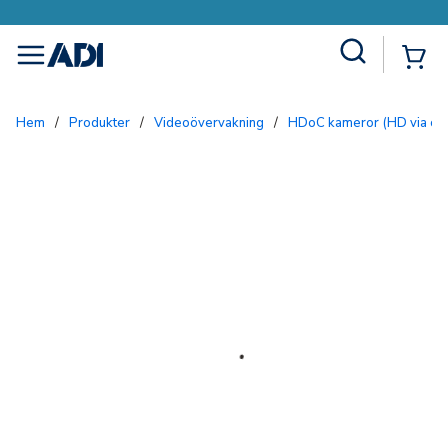
Site Search
{0
menu
Hem
/
Produkter
/
Videoövervakning
/
HDoC kameror (HD via co