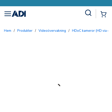
Site Search
{0
menu
Hem
/
Produkter
/
Videoövervakning
/
HDoC kameror (HD via co