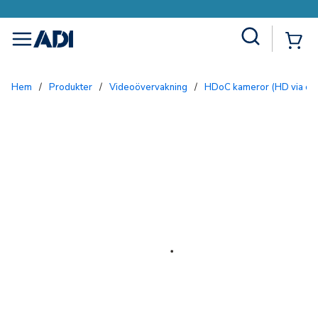
Site Search
{0
menu
Hem
/
Produkter
/
Videoövervakning
/
HDoC kameror (HD via co