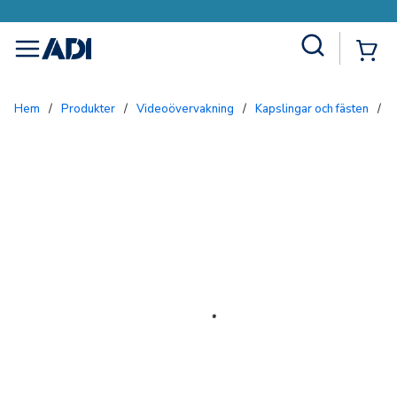
Site Search
{0
menu
Hem
/
Produkter
/
Videoövervakning
/
Kapslingar och fästen
/