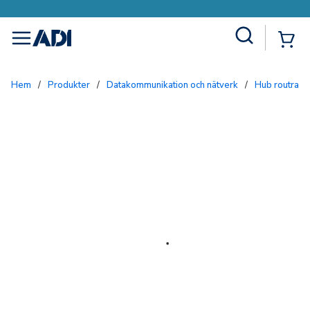
Site Search
{0
menu
Hem
/
Produkter
/
Datakommunikation och nätverk
/
Hub routrar 