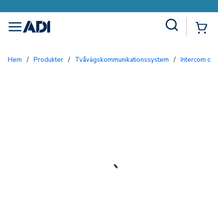
Site Search
{0
menu
Hem
/
Produkter
/
Tvåvägskommunikationssystem
/
Intercom och