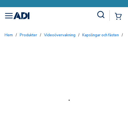
Site Search
{0
menu
Hem
/
Produkter
/
Videoövervakning
/
Kapslingar och fästen
/