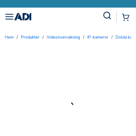
Site Search
{0
menu
Hem
/
Produkter
/
Videoövervakning
/
IP-kameror
/
Dolda kam