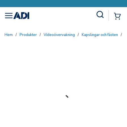
Site Search
{0
menu
Hem
/
Produkter
/
Videoövervakning
/
Kapslingar och fästen
/