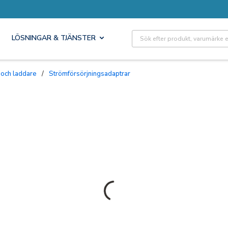
Site Search
LÖSNINGAR & TJÄNSTER
 och laddare
/
Strömförsörjningsadaptrar