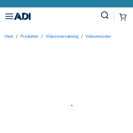
Site Search
{0
menu
Hem
/
Produkter
/
Videoövervakning
/
Videoencoder