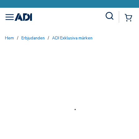
Site Search
{0
menu
Hem
/
Erbjudanden
/
ADI Exklusiva märken