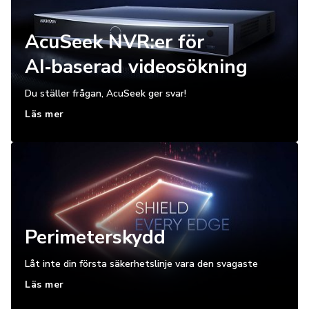
AcuSeek NVR:er för
AI‑baserad videosökning
Du ställer frågan, AcuSeek ger svar!
Läs mer
Perimeterskydd
Låt inte din första säkerhetslinje vara den svagaste
Läs mer