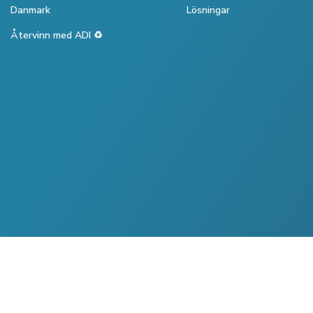
Danmark
Lösningar
Återvinn med ADI ♻️