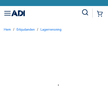
Site Search
{0
menu
Hem
/
Erbjudanden
/
Lagerrensning