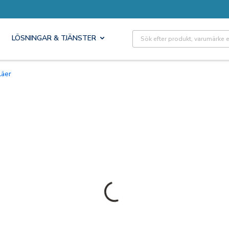
Site Search
LÖSNINGAR & TJÄNSTER
eläer