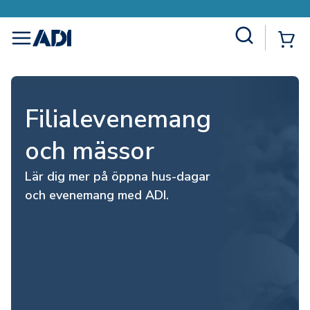
Site Search
{0
menu
Filialevenemang
och mässor
Lär dig mer på öppna hus-dagar
och evenemang med ADI.