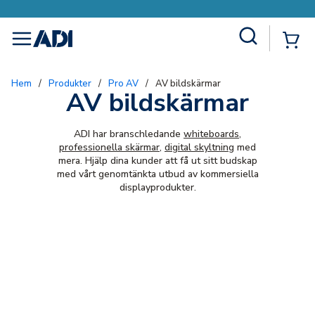
Site Search
{0
menu
Hem
/
Produkter
/
Pro AV
/
AV bildskärmar
AV bildskärmar
ADI har branschledande
whiteboards
,
professionella skärmar
,
digital skyltning
med
mera. Hjälp dina kunder att få ut sitt budskap
med vårt genomtänkta utbud av kommersiella
displayprodukter.