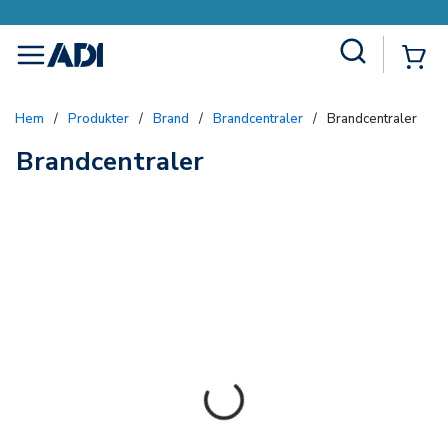
Site Search
{0
menu
Hem
/
Produkter
/
Brand
/
Brandcentraler
/
Brandcentraler
Brandcentraler