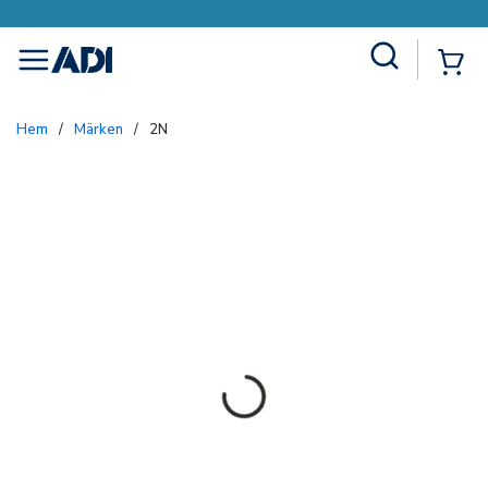
Site Search
{0
menu
Hem
/
Märken
/
2N