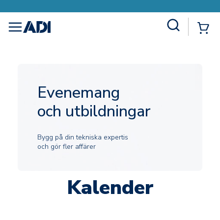
Site Search
{0
menu
Evenemang
och utbildningar
Bygg på din tekniska expertis
och gör fler affärer
Kalender