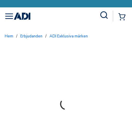
Site Search
{0
menu
Hem
/
Erbjudanden
/
ADI Exklusiva märken