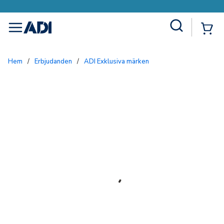
Site Search
{0
menu
Hem
/
Erbjudanden
/
ADI Exklusiva märken