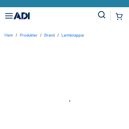
Site Search
{0
menu
Hem
/
Produkter
/
Brand
/
Larmknappar