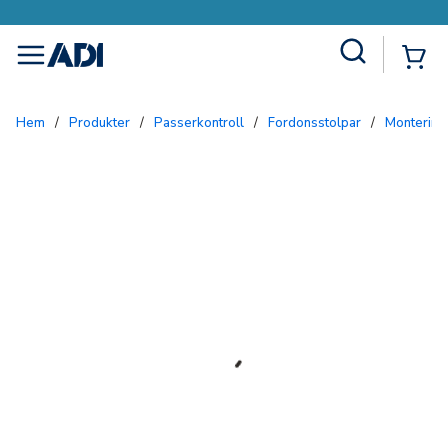
Site Search
{0
menu
Hem
/
Produkter
/
Passerkontroll
/
Fordonsstolpar
/
Monterin