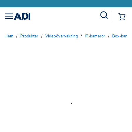
Site Search
{0
menu
Hem
/
Produkter
/
Videoövervakning
/
IP-kameror
/
Box-kame