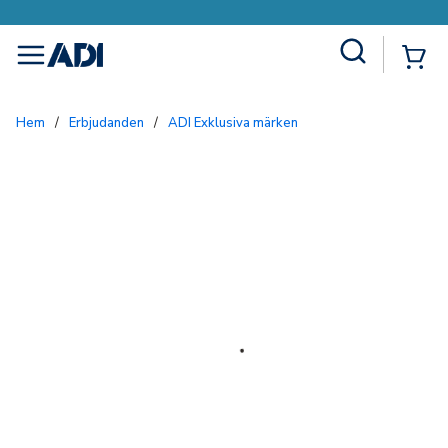
Site Search
{0
menu
Hem
/
Erbjudanden
/
ADI Exklusiva märken