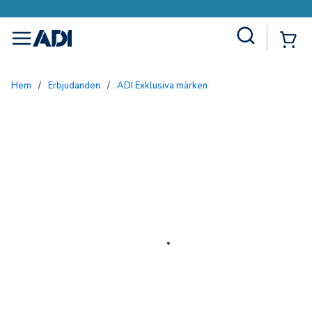
Site Search
{0
menu
Hem
/
Erbjudanden
/
ADI Exklusiva märken