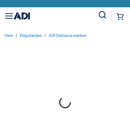
Site Search
{0
menu
Hem
/
Erbjudanden
/
ADI Exklusiva märken