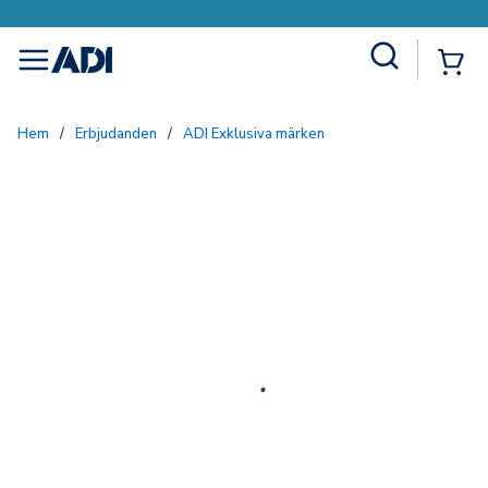
Site Search
{0
menu
Hem
/
Erbjudanden
/
ADI Exklusiva märken