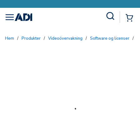
Site Search
{0
menu
Hem
/
Produkter
/
Videoövervakning
/
Software og licenser
/