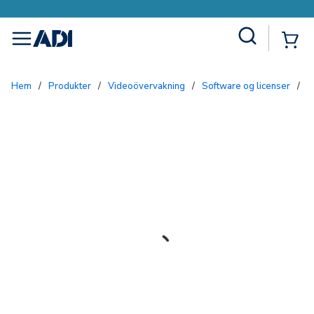
Site Search
{0
menu
Hem
/
Produkter
/
Videoövervakning
/
Software og licenser
/