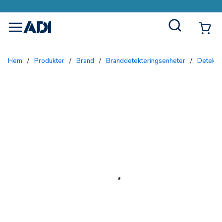
Site Search
{0
menu
Hem
/
Produkter
/
Brand
/
Branddetekteringsenheter
/
Detekto