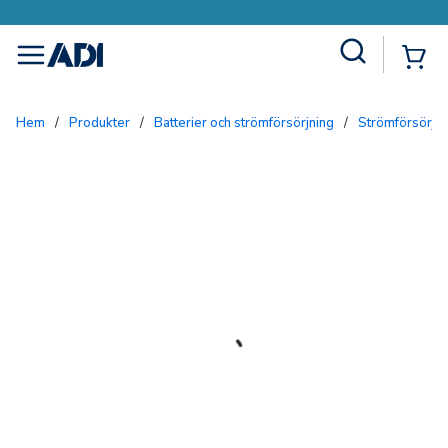
Site Search
{0
menu
Hem
/
Produkter
/
Batterier och strömförsörjning
/
Strömförsörjn