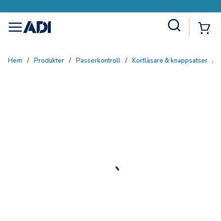
Site Search
{0
menu
Hem
/
Produkter
/
Passerkontroll
/
Kortläsare & knappsatser
/