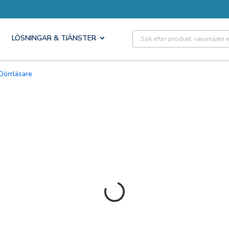
Site Search
LÖSNINGAR & TJÄNSTER
Dörrläsare