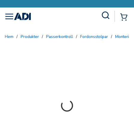
Site Search
{0
menu
Hem
/
Produkter
/
Passerkontroll
/
Fordonsstolpar
/
Monterin