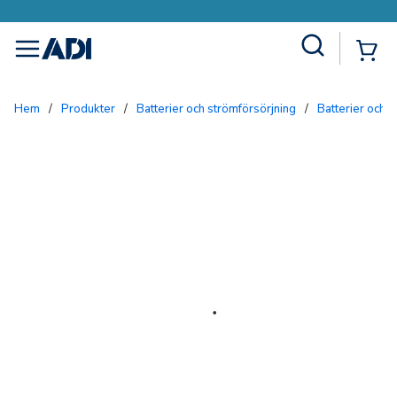
Site Search
{0
menu
Hem
/
Produkter
/
Batterier och strömförsörjning
/
Batterier och 