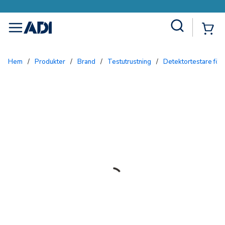
Site Search
{0
menu
Hem
/
Produkter
/
Brand
/
Testutrustning
/
Detektortestare för