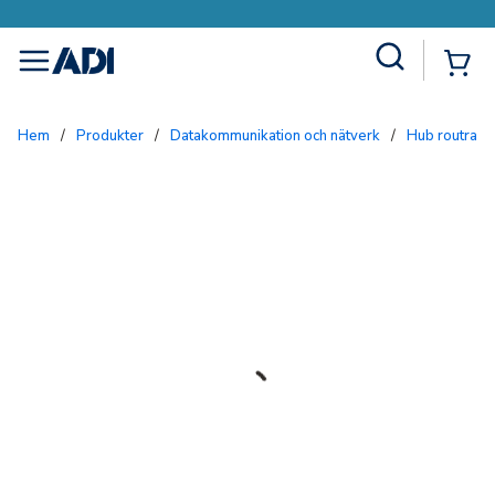
Site Search
{0
menu
Hem
/
Produkter
/
Datakommunikation och nätverk
/
Hub routrar 