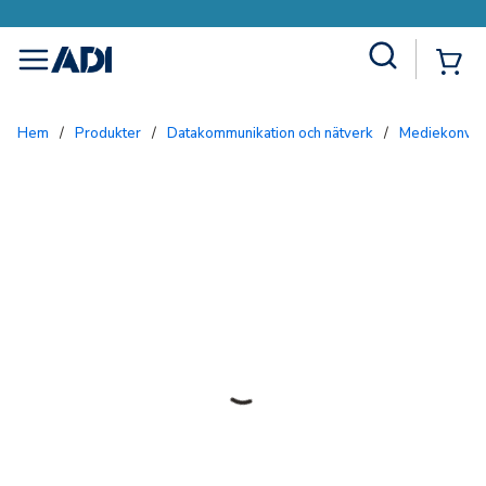
Site Search
{0
menu
Hem
/
Produkter
/
Datakommunikation och nätverk
/
Mediekonver