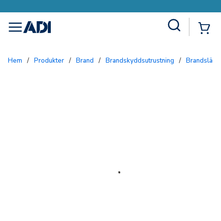
Site Search
{0
menu
Hem
/
Produkter
/
Brand
/
Brandskyddsutrustning
/
Brandsläck