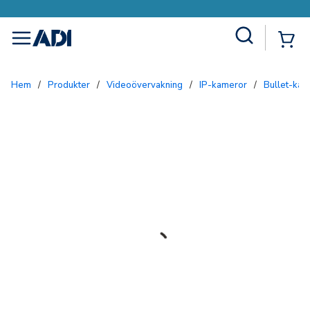
Site Search
{0
menu
Hem
/
Produkter
/
Videoövervakning
/
IP-kameror
/
Bullet-ka