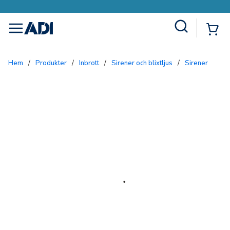
Site Search
{0
menu
Hem
/
Produkter
/
Inbrott
/
Sirener och blixtljus
/
Sirener