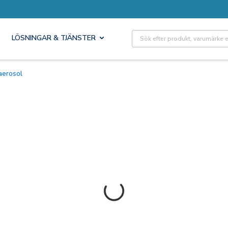
Site Search
LÖSNINGAR & TJÄNSTER
 aerosol