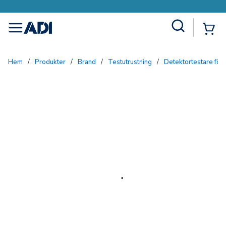
Site Search
{0
menu
Hem
/
Produkter
/
Brand
/
Testutrustning
/
Detektortestare för