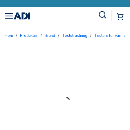
Site Search
{0
menu
Hem
/
Produkter
/
Brand
/
Testutrustning
/
Testare för värmed