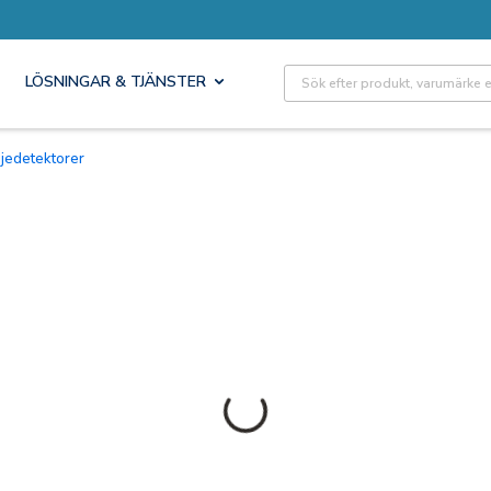
Site Search
LÖSNINGAR & TJÄNSTER
injedetektorer